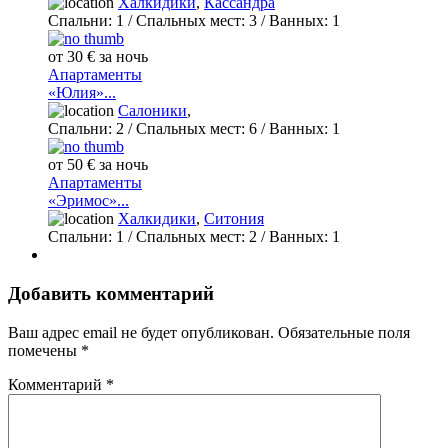
Халкидики
,
Кассандра
Спальни:
1
/ Спальных мест:
3
/
Ванных:
1
от 30 € за ночь
Апартаменты
«Юлия»...
Салоники
,
Спальни:
2
/ Спальных мест:
6
/
Ванных:
1
от 50 € за ночь
Апартаменты
«Эримос»...
Халкидики
,
Ситония
Спальни:
1
/ Спальных мест:
2
/
Ванных:
1
Добавить комментарий
Ваш адрес email не будет опубликован.
Обязательные поля
помечены
*
Комментарий
*