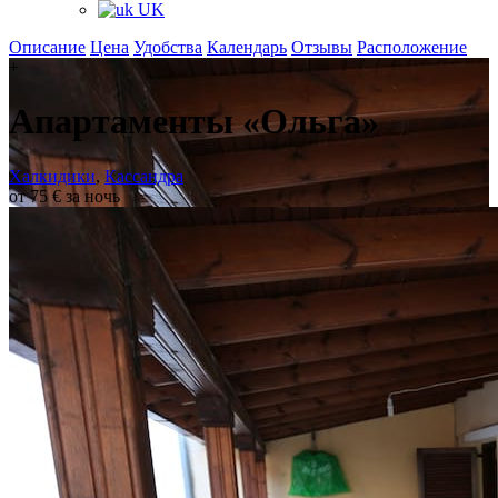
UK
Описание
Цена
Удобства
Календарь
Отзывы
Расположение
+
Апартаменты «Ольга»
Халкидики
,
Кассандра
от 75 € за ночь