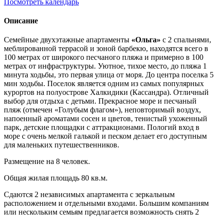
Посмотреть календарь
Описание
Семейные двухэтажные апартаменты
«Ольга»
с 2 спальнями,
меблированной террасой и зоной барбекю, находятся всего в
100 метрах от широкого песчаного пляжа и примерно в 100
метрах от инфраструктуры. Уютное, тихое место, до пляжа 1
минута ходьбы, это первая улица от моря. До центра поселка 5
мин ходьбы. Поселок является одним из самых популярных
курортов на полуострове Халкидики (Кассандра). Отличный
выбор для отдыха с детьми. Прекрасное море и песчаный
пляж (отмечен «Голубым флагом»), неповторимый воздух,
напоенный ароматами сосен и цветов, тенистый ухоженный
парк, детские площадки с аттракционами. Пологий вход в
море с очень мелкой галькой и песком делает его доступным
для маленьких путешественников.
Размещение на 8 человек.
Общая жилая площадь 80 кв.м.
Сдаются 2 независимых апартамента с зеркальным
расположением и отдельными входами. Большим компаниям
или нескольким семьям предлагается возможность снять 2