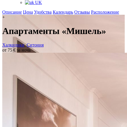
UK
Описание
Цена
Удобства
Календарь
Отзывы
Расположение
+
Апартаменты «Мишель»
Халкидики
,
Ситония
от 75 € за ночь