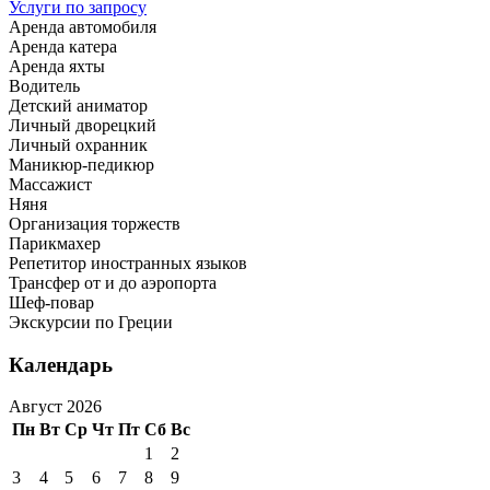
Услуги по запросу
Аренда автомобиля
Аренда катера
Аренда яхты
Водитель
Детский аниматор
Личный дворецкий
Личный охранник
Маникюр-педикюр
Массажист
Няня
Организация торжеств
Парикмахер
Репетитор иностранных языков
Трансфер от и до аэропорта
Шеф-повар
Экскурсии по Греции
Календарь
Август 2026
Пн
Вт
Ср
Чт
Пт
Сб
Вс
1
2
3
4
5
6
7
8
9