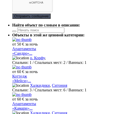
Отправить сообщение
Найти объект по словам в описании:
Объекты в этой же ценовой категории:
от 50 € за ночь
Апартаменты
«Сандро»...
о. Корфу
,
Спальни:
1
/ Спальных мест:
2
/
Ванных:
1
от 60 € за ночь
Коттедж
«Мейси»...
Халкидики
,
Ситония
Спальни:
3
/ Спальных мест:
6
/
Ванных:
1
от 60 € за ночь
Апартаменты
«Камари»...
Халкидики
,
Ситония