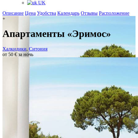
UK
Описание
Цена
Удобства
Календарь
Отзывы
Расположение
+
Апартаменты «Эримос»
Халкидики
,
Ситония
от 50 € за ночь