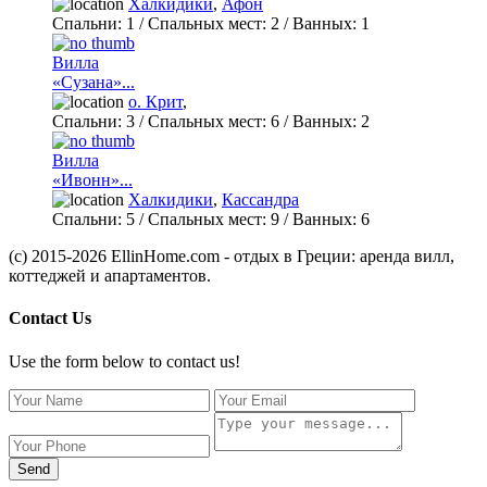
Халкидики
,
Афон
Спальни:
1
/ Спальных мест:
2
/
Ванных:
1
Вилла
«Сузана»...
о. Крит
,
Спальни:
3
/ Спальных мест:
6
/
Ванных:
2
Вилла
«Ивонн»...
Халкидики
,
Кассандра
Спальни:
5
/ Спальных мест:
9
/
Ванных:
6
(c) 2015-2026 EllinHome.com - отдых в Греции: аренда вилл,
коттеджей и апартаментов.
Contact Us
Use the form below to contact us!
Send