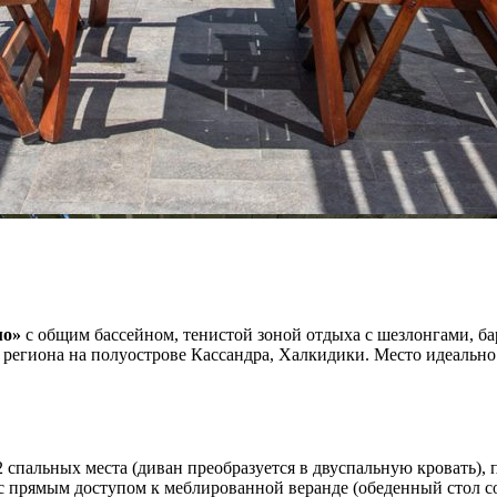
мо»
с общим бассейном, тенистой зоной отдыха с шезлонгами, ба
 региона на полуострове Кассандра, Халкидики. Место идеально 
 спальных места (диван преобразуется в двуспальную кровать),
с прямым доступом к меблированной веранде (обеденный стол со 