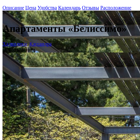
Описание
Цена
Удобства
Календарь
Отзывы
Расположение
+
Апартаменты «Белиссимо»
Халкидики
,
Кассандра
от 120 € за ночь