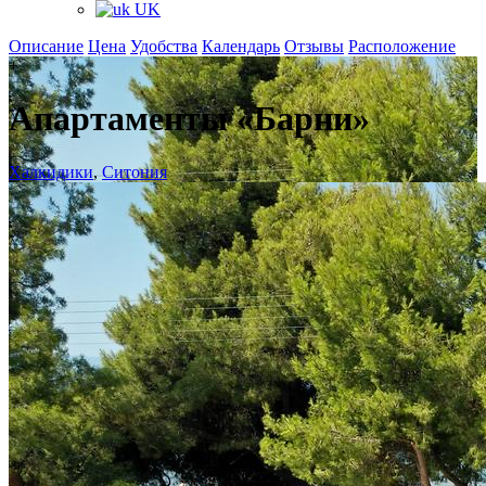
UK
Описание
Цена
Удобства
Календарь
Отзывы
Расположение
+
Апартаменты «Барни»
Халкидики
,
Ситония