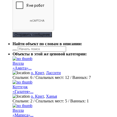
Отправить сообщение
Найти объект по словам в описании:
Объекты в этой же ценовой категории:
Вилла
«Амита»...
о. Крит
,
Лассити
Спальни:
6
/ Спальных мест:
12
/
Ванных:
7
Коттедж
«Галатея»...
о. Крит
,
Ханья
Спальни:
2
/ Спальных мест:
5
/
Ванных:
1
Вилла
«Мариса»...