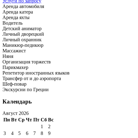
Услуги по запросу
Аренда автомобиля
Аренда катера
Аренда яхты
Водитель
Детский аниматор
Личный дворецкий
Личный охранник
Маникюр-педикюр
Массажист
Няня
Организация торжеств
Парикмахер
Репетитор иностранных языков
Трансфер от и до аэропорта
Шеф-повар
Экскурсии по Греции
Календарь
Август 2026
Пн
Вт
Ср
Чт
Пт
Сб
Вс
1
2
3
4
5
6
7
8
9