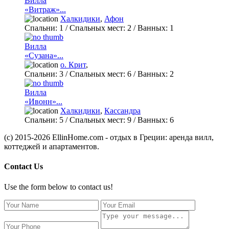
Вилла
«Витраж»...
Халкидики
,
Афон
Спальни:
1
/ Спальных мест:
2
/
Ванных:
1
Вилла
«Сузана»...
о. Крит
,
Спальни:
3
/ Спальных мест:
6
/
Ванных:
2
Вилла
«Ивонн»...
Халкидики
,
Кассандра
Спальни:
5
/ Спальных мест:
9
/
Ванных:
6
(c) 2015-2026 EllinHome.com - отдых в Греции: аренда вилл,
коттеджей и апартаментов.
Contact Us
Use the form below to contact us!