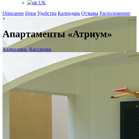
UK
Описание
Цена
Удобства
Календарь
Отзывы
Расположение
+
Апартаменты «Атриум»
Халкидики
,
Кассандра