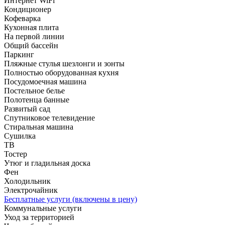
Интернет WiFi
Кондиционер
Кофеварка
Кухонная плита
На первой линии
Общий бассейн
Паркинг
Пляжные стулья шезлонги и зонты
Полностью оборудованная кухня
Посудомоечная машина
Постельное белье
Полотенца банные
Развитый сад
Спутниковое телевидение
Стиральная машина
Сушилка
ТВ
Тостер
Утюг и гладильная доска
Фен
Холодильник
Электрочайник
Бесплатные услуги (включены в цену)
Коммунальные услуги
Уход за территорией