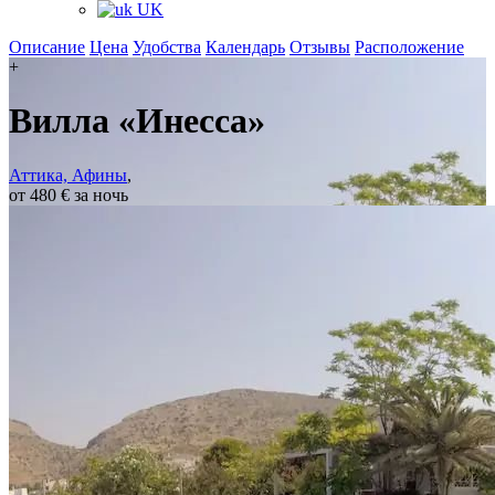
UK
Описание
Цена
Удобства
Календарь
Отзывы
Расположение
+
Вилла «Инесса»
Аттика, Афины
,
от 480 € за ночь