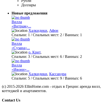
Рубли
Доллары
Новые предложения
Вилла
«Витраж»...
Халкидики
,
Афон
Спальни:
1
/ Спальных мест:
2
/
Ванных:
1
Вилла
«Сузана»...
о. Крит
,
Спальни:
3
/ Спальных мест:
6
/
Ванных:
2
Вилла
«Ивонн»...
Халкидики
,
Кассандра
Спальни:
5
/ Спальных мест:
9
/
Ванных:
6
(c) 2015-2026 EllinHome.com - отдых в Греции: аренда вилл,
коттеджей и апартаментов.
Contact Us